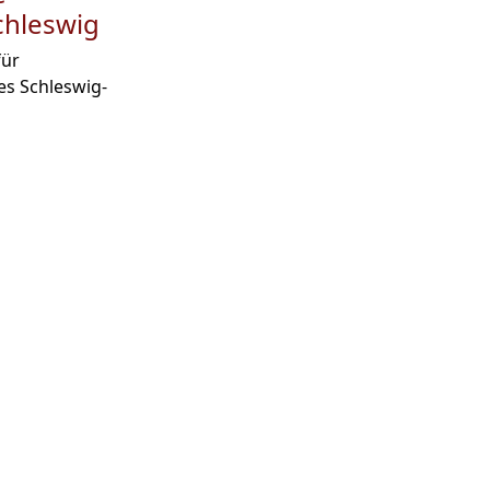
chleswig
für
es Schleswig-