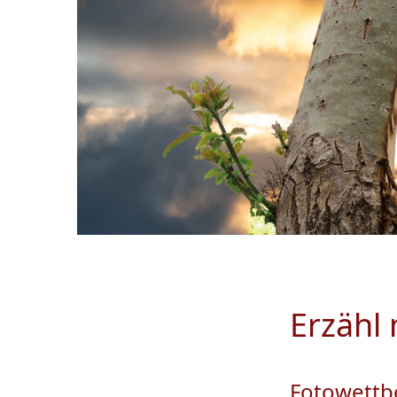
Erzähl
Fotowettb