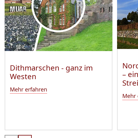
Nord
Dithmarschen - ganz im
– ei
Westen
Stre
Mehr erfahren
Mehr 