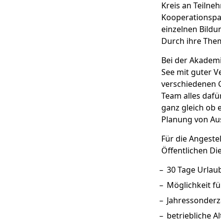
Kreis an Teilne
Kooperationspa
einzelnen Bild
Durch ihre Them
Bei der Akadem
See mit guter 
verschiedenen 
Team alles dafü
ganz gleich ob 
Planung von Au
Für die Angeste
Öffentlichen Di
30 Tage Urlau
Möglichkeit fü
Jahressonderz
betriebliche A