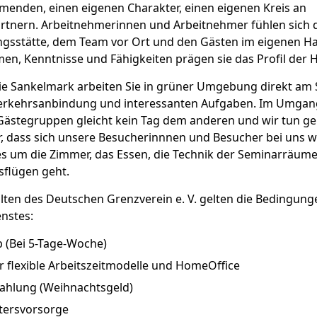
hmenden, einen eigenen Charakter, einen eigenen Kreis an
rtnern. Arbeitnehmerinnen und Arbeitnehmer fühlen sich 
ungsstätte, dem Team vor Ort und den Gästen im eigenen H
en, Kenntnisse und Fähigkeiten prägen sie das Profil der H
ie Sankelmark arbeiten Sie in grüner Umgebung direkt am
Verkehrsanbindung und interessanten Aufgaben. Im Umgan
Gästegruppen gleicht kein Tag dem anderen und wir tun g
r, dass sich unsere Besucherinnnen und Besucher bei uns wo
es um die Zimmer, das Essen, die Technik der Seminarräume
sflügen geht.
llten des Deutschen Grenzverein e. V. gelten die Bedingunge
enstes:
b (Bei 5-Tage-Woche)
r flexible Arbeitszeitmodelle und HomeOffice
ahlung (Weihnachtsgeld)
ltersvorsorge