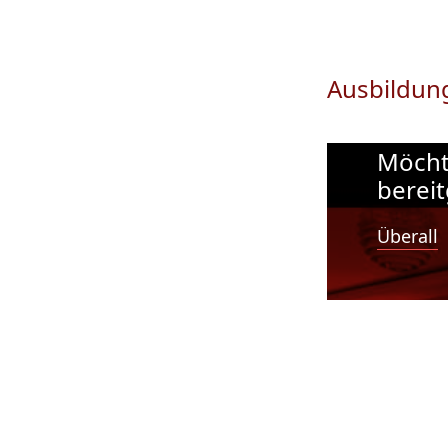
Ausbildun
Möcht
bereit
Überall