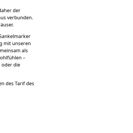
daher der
aus verbunden.
äuser.
 Sankelmarker
g mit unseren
emeinsam als
hlfühlen ­–
 oder die
n des Tarif des