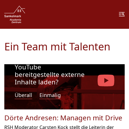
Zum Inhalt springen
Zur Fußzeile springen
Me
Ein Team mit Talenten
Möchten Sie von
YouTube
bereitgestellte externe
Inhalte laden?
Überall
Einmalig
Dörte Andresen: Managen mit Drive
RSH Moderator Carsten Kock stellt die Leiterin der