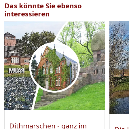
Das könnte Sie ebenso
interessieren
Veranstaltung
1
bis
2
von
19
sichtbar.
Dithmarschen - ganz im