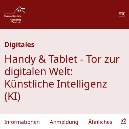
Zum Inhalt springen
Zur Fußzeile springen
Me
Digitales
Handy & Tablet - Tor zur
digitalen Welt:
Künstliche Intelligenz
(KI)
Informationen
Anmeldung
Ähnliches