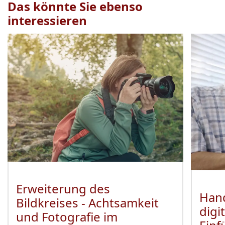
Das könnte Sie ebenso
interessieren
Veranstaltung
1
bis
2
von
15
sichtbar.
Erweiterung des
Hand
Bildkreises - Achtsamkeit
digi
und Fotografie im