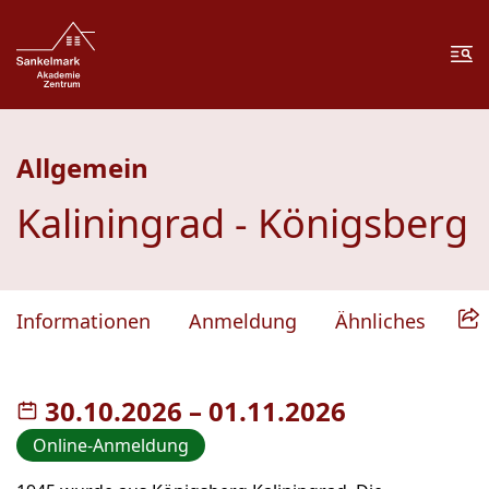
Zum Inhalt springen
Zur Fußzeile springen
Me
Allgemein
Kaliningrad - Königsberg
Informationen
Anmeldung
Ähnliches
30.10.2026
–
bis
01.11.2026
Online-Anmeldung