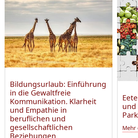
Veranstaltung
1
bis
2
von
8
sichtbar.
Bildungsurlaub: Einführung
in die Gewaltfreie
Eete
Kommunikation. Klarheit
und 
und Empathie in
Park
beruflichen und
gesellschaftlichen
Mehr 
Beziehungen