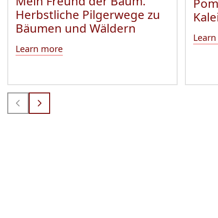
Mein Freund der Baum.
Pom
Herbstliche Pilgerwege zu
Kale
Bäumen und Wäldern
Learn
Learn more