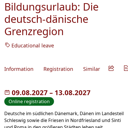
Bildungsurlaub: Die
deutsch-dänische
Grenzregion
Educational leave
Information
Registration
Similar
09.08.2027
–
bis
13.08.2027
Online registration
Deutsche im südlichen Dänemark, Dänen im Landesteil
Schleswig sowie die Friesen in Nordfriesland und Sinti
und Roma in den größeren Städten leben seit