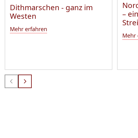
Nord
Dithmarschen - ganz im
– ei
Westen
Stre
Mehr erfahren
Mehr 