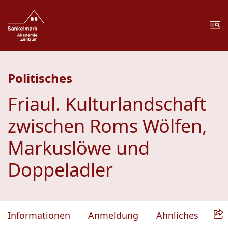
Zum Inhalt springen
Zur Fußzeile springen
Me
Politisches
Friaul. Kulturlandschaft
zwischen Roms Wölfen,
Markuslöwe und
Doppeladler
Informationen
Anmeldung
Ähnliches