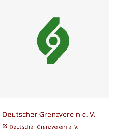
 neuem Fenster)
Deutscher Grenzverein e. V.
(Öffnet sic
Deutscher Grenzverein e. V.