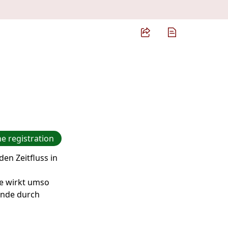
e registration
en Zeitfluss in
se wirkt umso
kunde durch