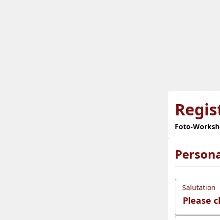
Regis
Foto-Worksho
Persona
Salutation