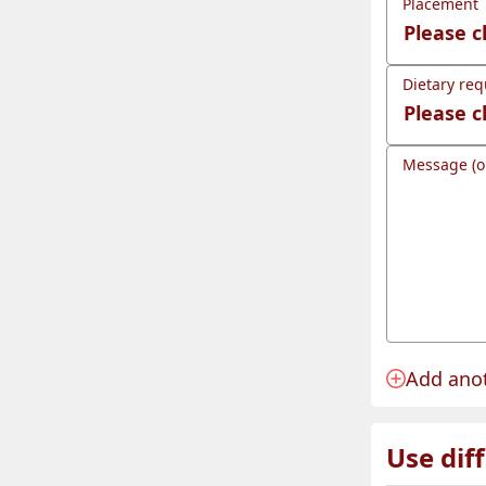
Placement
Dietary req
Message (o
Add ano
Anmeldung 
Use dif