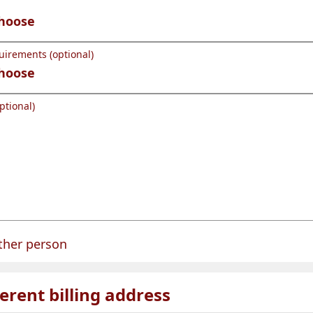
uirements (optional)
ptional)
ther person
für eine Person angelegt.
ferent billing address