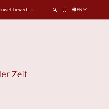
Artikel in Merkliste
towettbewerb
EN
er Zeit