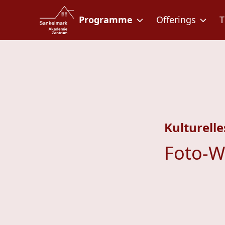
Zum Inhalt springen
Zur Fußzeile springen
Programme
Offerings
T
Kulturelle
Foto-W