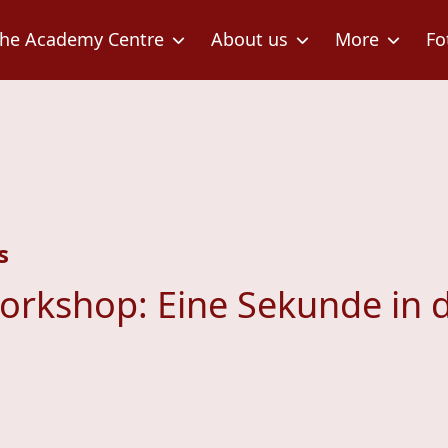
he Academy Centre
About us
More
Fo
s
orkshop: Eine Sekunde in d