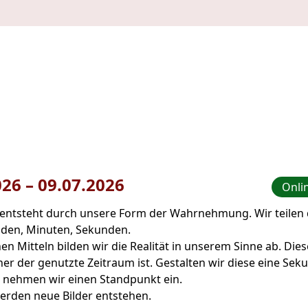
026
–
bis
09.07.2026
Onlin
 entsteht durch unsere Form der Wahrnehmung. Wir teilen d
unden, Minuten, Sekunden.
hen Mitteln bilden wir die Realität in unserem Sinne ab. Die
iner der genutzte Zeitraum ist. Gestalten wir diese eine Se
nehmen wir einen Standpunkt ein.
erden neue Bilder entstehen.