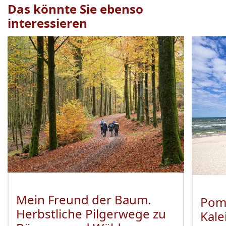
Das könnte Sie ebenso
interessieren
Veranstaltung
1
bis
2
von
19
sichtbar.
Mein Freund der Baum.
Pom
Herbstliche Pilgerwege zu
Kale