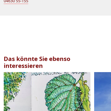
04630 55-155
Das könnte Sie ebenso
interessieren
Veranstaltung
1
bis
2
von
17
sichtbar.