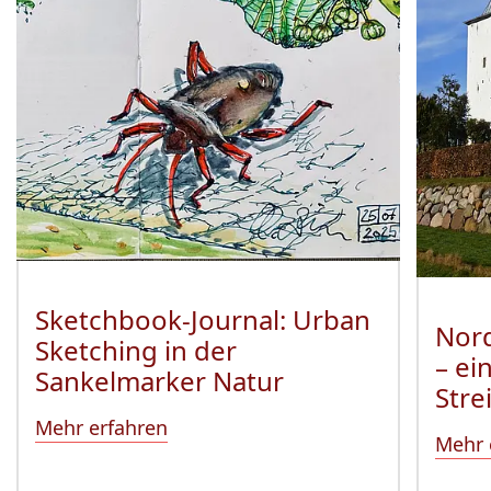
Sketchbook-Journal: Urban
Nord
Sketching in der
– ei
Sankelmarker Natur
Stre
Mehr erfahren
Mehr 