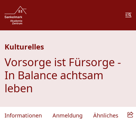
Zum Inhalt springen
Zur Fußzeile springen
Me
Kulturelles
Vorsorge ist Fürsorge -
In Balance achtsam
leben
Informationen
Anmeldung
Ähnliches