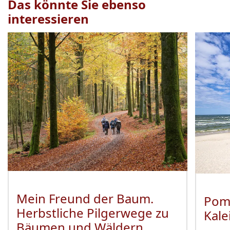
Das könnte Sie ebenso
interessieren
Veranstaltung
1
bis
2
von
19
sichtbar.
Mein Freund der Baum.
Pom
Herbstliche Pilgerwege zu
Kale
Bäumen und Wäldern