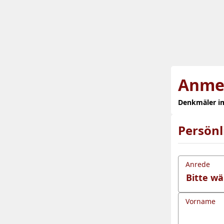
Anme
Denkmäler im
Persön
Anrede
Vorname