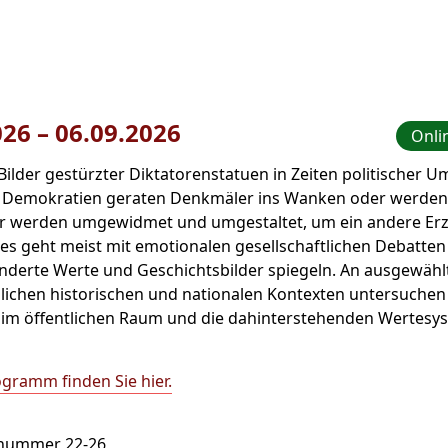
026
–
bis
06.09.2026
Onli
 Bilder gestürzter Diktatorenstatuen in Zeiten politischer 
n Demokratien geraten Denkmäler ins Wanken oder werden 
 werden umgewidmet und umgestaltet, um ein andere Erz
dies geht meist mit emotionalen gesellschaftlichen Debatten 
nderte Werte und Geschichtsbilder spiegeln. An ausgewähl
lichen historischen und nationalen Kontexten untersuchen
 im öffentlichen Raum und die dahinterstehenden Wertesy
gramm finden Sie hier.
snummer 22-26