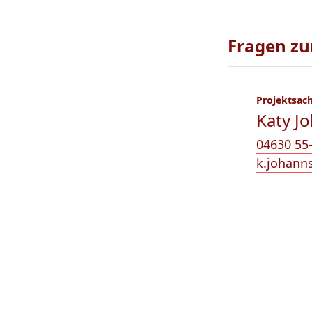
Fragen zu
Projektsac
Katy J
04630 55
k.johann