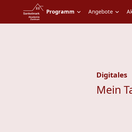
Zum Inhalt springen
Zur Fußzeile springen
Programm
Angebote
A
Digitales
Mein T