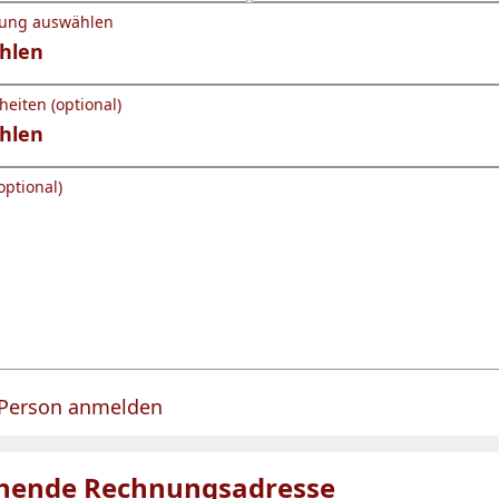
gung auswählen
eiten (optional)
optional)
 Person anmelden
für eine Person angelegt.
hende Rechnungsadresse