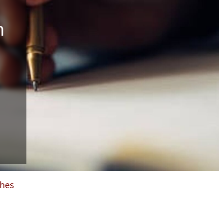
n
ches