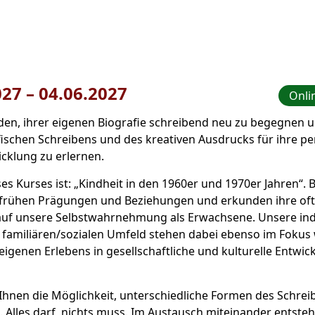
027
–
bis
04.06.2027
Onli
aden, ihrer eigenen Biografie schreibend neu zu begegnen 
ischen Schreibens und des kreativen Ausdrucks für ihre pe
icklung zu erlernen.
s Kurses ist: „Kindheit in den 1960er und 1970er Jahren“.
 frühen Prägungen und Beziehungen und erkunden ihre oft 
uf unsere Selbstwahrnehmung als Erwachsene. Unsere indi
familiären/sozialen Umfeld stehen dabei ebenso im Fokus 
eigenen Erlebens in gesellschaftliche und kulturelle Entwic
 Ihnen die Möglichkeit, unterschiedliche Formen des Schrei
 Alles darf, nichts muss. Im Austausch miteinander entste