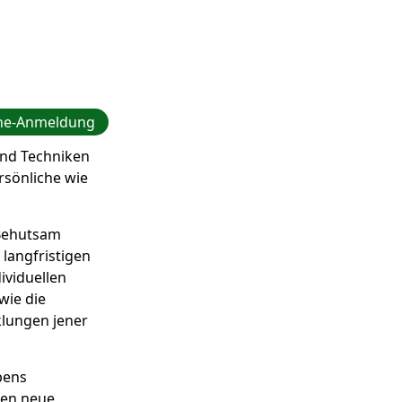
ne-Anmeldung
und Techniken
rsönliche wie
 Behutsam
langfristigen
viduellen
wie die
klungen jener
bens
hen neue