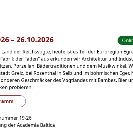
026
–
bis
26.10.2026
Onli
 Land der Reichsvögte, heute ist es Teil der Euroregion Egr
„Fabrik der Fäden“ aus erkunden wir Architektur und Indust
itzen, Porzellan, Bädertraditionen und dem Musikwinkel. Wi
stadt Greiz, bei Rosenthal in Selb und im böhmischen Eger. 
esonderen Geschmäcker des Vogtlandes mit Bambes, Bier u
en probieren.
gramm
snummer 19-26
ung der Academia Baltica