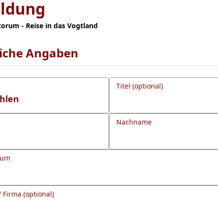
ldung
torum - Reise in das Vogtland
liche Angaben
Titel (optional)
Nachname
tum
/ Firma (optional)