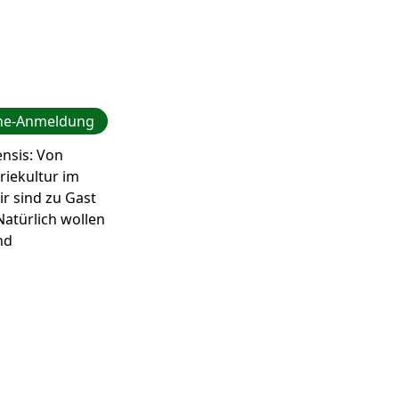
ne-Anmeldung
ensis: Von
riekultur im
r sind zu Gast
Natürlich wollen
nd