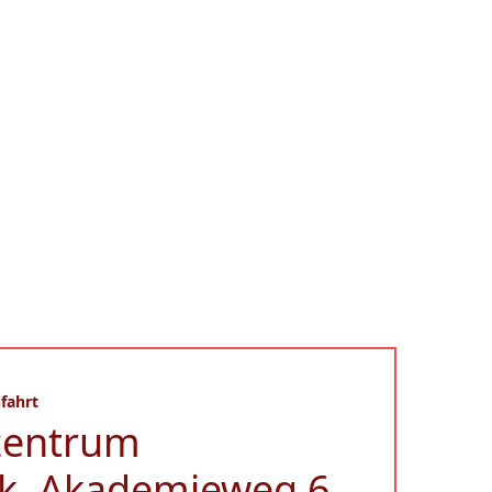
fahrt
zentrum
k, Akademieweg 6,