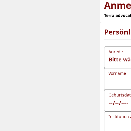
Anme
Terra advoca
Persön
Anrede
Vorname
Geburtsda
Institution 