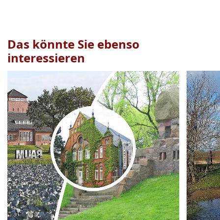
Das könnte Sie ebenso
interessieren
Veranstaltung
1
bis
2
von
18
sichtbar.