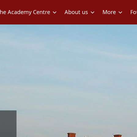
he Academy Centre
About us
More
Fo