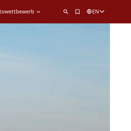
Artikel in Merkliste
towettbewerb
EN