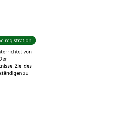
e registration
terrichtet von
Der
isse. Ziel des
rständigen zu