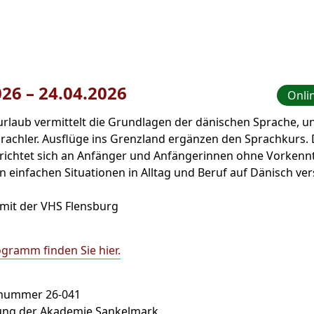
026
–
bis
24.04.2026
Onlin
rlaub vermittelt die Grundlagen der dänischen Sprache, un
achler. Ausflüge ins Grenzland ergänzen den Sprachkurs. 
richtet sich an Anfänger und Anfängerinnen ohne Vorkenntn
 in einfachen Situationen in Alltag und Beruf auf Dänisch ve
mit der VHS Flensburg
gramm finden Sie hier.
snummer 26-041
tung der Akademie Sankelmark