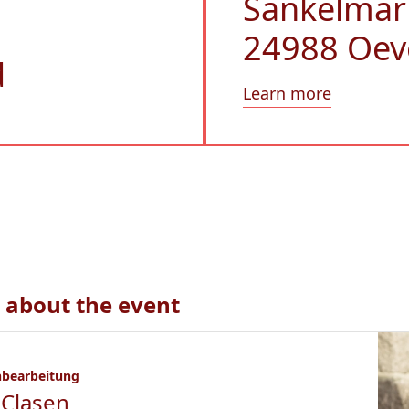
Sankelmar
24988 Oev
d
Learn more
 about the event
hbearbeitung
 Clasen