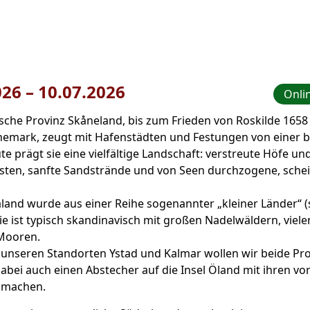
026
–
bis
10.07.2026
Onlin
che Provinz Skåneland, bis zum Frieden von Roskilde 1658 e
nemark, zeugt mit Hafenstädten und Festungen von einer
te prägt sie eine vielfältige Landschaft: verstreute Höfe u
sten, sanfte Sandstrände und von Seen durchzogene, sche
land wurde aus einer Reihe sogenannter „kleiner Länder“ (
sie ist typisch skandinavisch mit großen Nadelwäldern, viel
Mooren.
unseren Standorten Ystad und Kalmar wollen wir beide Pr
bei auch einen Abstecher auf die Insel Öland mit ihren vo
n machen.