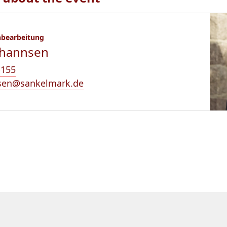
hbearbeitung
ohannsen
-155
sen@sankelmark.de