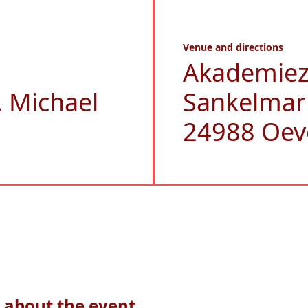
Venue and directions
Akademie
 Michael
Sankelmar
24988 Oev
 about the event