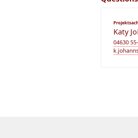
Projektsac
Katy J
04630 55
k.johann