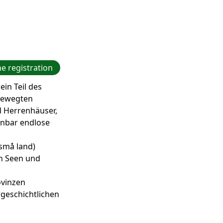
e registration
in Teil des
 bewegten
nd Herrenhäuser,
inbar endlose
små land)
en Seen und
ovinzen
rgeschichtlichen