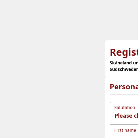
Regis
Skåneland un
Südschwede
Persona
Salutation
First name