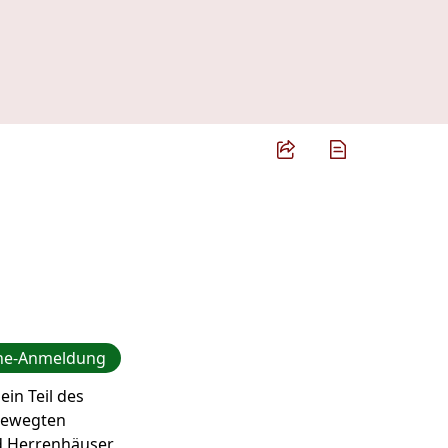
ne-Anmeldung
in Teil des
 bewegten
nd Herrenhäuser,