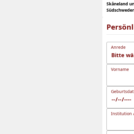
Skåneland un
Südschwede
Persön
Anrede
Vorname
Geburtsda
Institution 