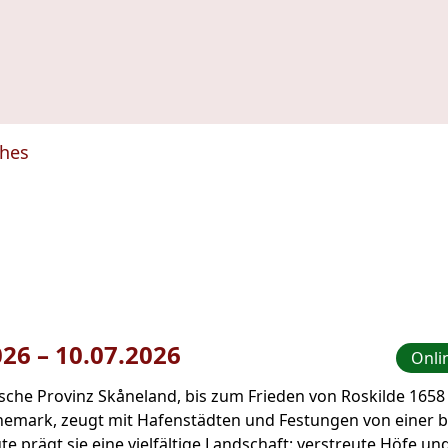
ches
026
–
bis
10.07.2026
Onli
che Provinz Skåneland, bis zum Frieden von Roskilde 1658 e
nemark, zeugt mit Hafenstädten und Festungen von einer
te prägt sie eine vielfältige Landschaft: verstreute Höfe u