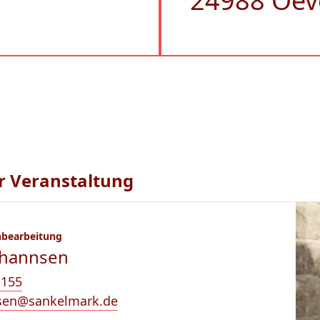
24988 Oev
r Veranstaltung
hbearbeitung
ohannsen
-155
sen@sankelmark.de