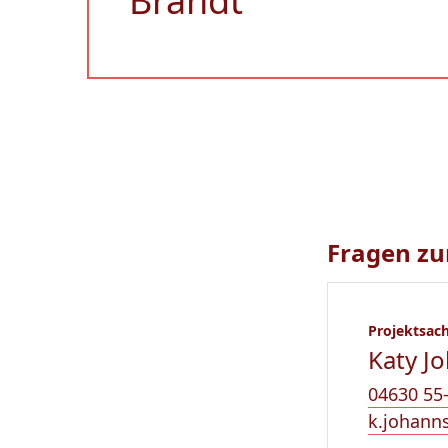
Brandt
Fragen zu
Projektsac
Katy J
04630 55
k.johann