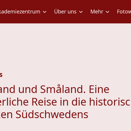
kademiezentrum
Über uns
Mehr
Foto
s
and und Småland. Eine
iche Reise in die historis
zen Südschwedens