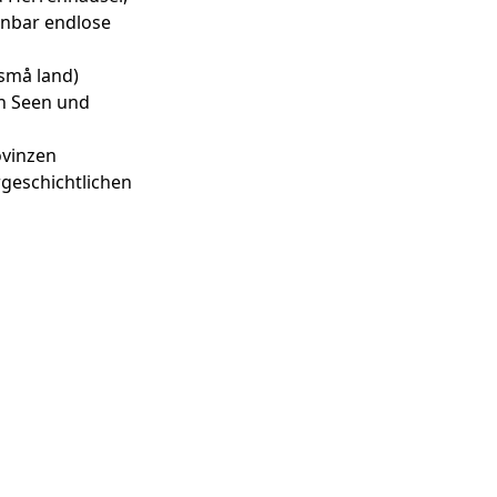
inbar endlose
små land)
en Seen und
ovinzen
rgeschichtlichen