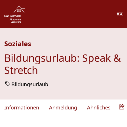
Zum Inhalt springen
Zur Fußzeile springen
Me
Soziales
Bildungsurlaub: Speak &
Stretch
Bildungsurlaub
Informationen
Anmeldung
Ähnliches