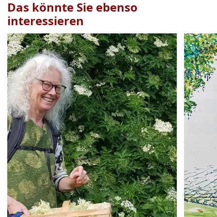
Das könnte Sie ebenso
interessieren
Veranstaltung
1
bis
2
von
19
sichtbar.