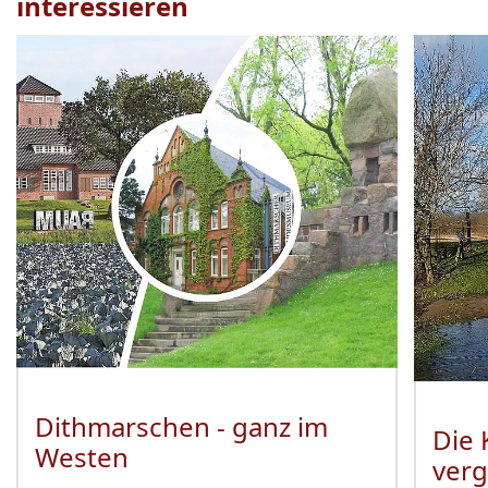
interessieren
Veranstaltung
1
bis
2
von
18
sichtbar.
Dithmarschen - ganz im
Die 
Westen
ver