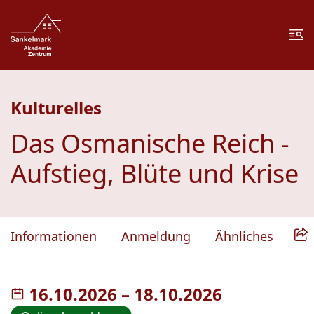
Zum Inhalt springen
Zur Fußzeile springen
Me
Kulturelles
Das Osmanische Reich -
Aufstieg, Blüte und Krise
Informationen
Anmeldung
Ähnliches
16.10.2026
–
bis
18.10.2026