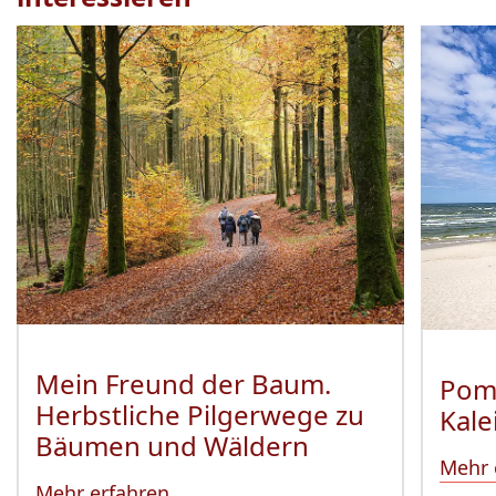
Veranstaltung
1
bis
2
von
19
sichtbar.
Mein Freund der Baum.
Pom
Herbstliche Pilgerwege zu
Kale
Bäumen und Wäldern
Mehr 
Mehr erfahren