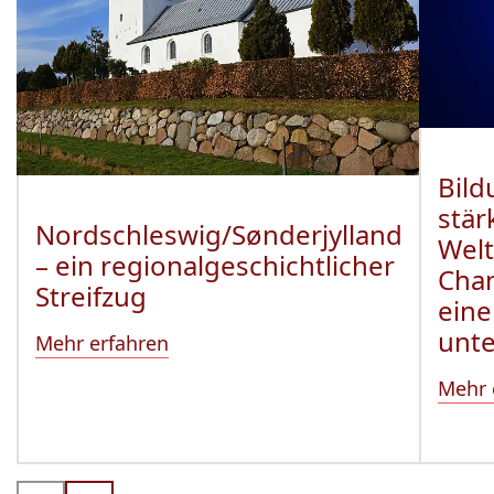
Bild
stär
Nordschleswig/Sønderjylland
Welt
– ein regionalgeschichtlicher
Cha
Streifzug
eine
unte
Mehr erfahren
Mehr 