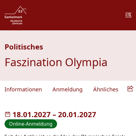
Zum Inhalt springen
Zur Fußzeile springen
Me
Politisches
Faszination Olympia
Informationen
Anmeldung
Ähnliches
18.01.2027
–
bis
20.01.2027
Online-Anmeldung