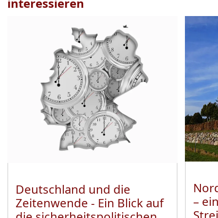
interessieren
Veranstaltung
1
bis
2
von
16
sichtbar.
Nord
Deutschland und die
– ei
Zeitenwende - Ein Blick auf
Stre
die sicherheitspolitischen