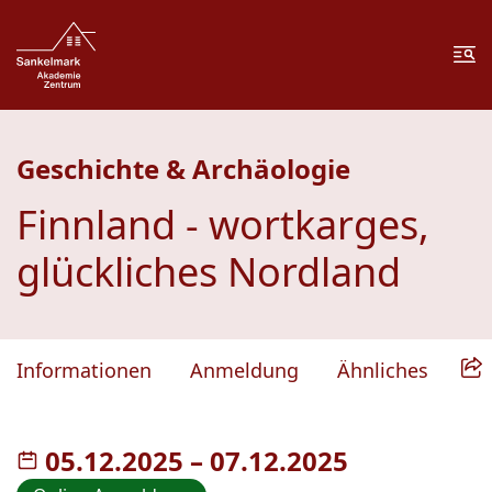
Zum Inhalt springen
Zur Fußzeile springen
Me
Geschichte & Archäologie
Finnland - wortkarges,
glückliches Nordland
Informationen
Anmeldung
Ähnliches
05.12.2025
–
bis
07.12.2025